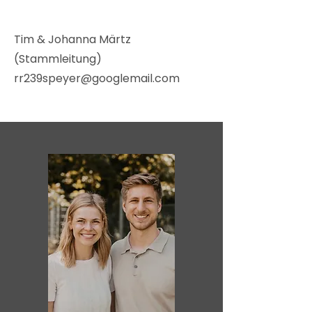
Tim & Johanna Märtz
(Stammleitung)
rr239speyer@googlemail.com