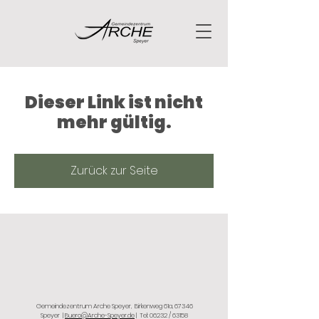
Dieser Link ist nicht
mehr gültig.
Zurück zur Seite
Gemeindezentrum Arche Speyer,
Birkenweg 61a, 67346
Speyer
|
Buero@Arche-Speyer.de
| Tel: 06232 / 63158