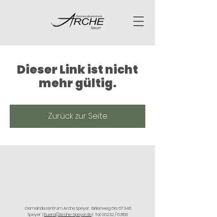
Dieser Link ist nicht
mehr gültig.
Zurück zur Seite
Gemeindezentrum Arche Speyer,
Birkenweg 61a, 67346
Speyer
|
Buero@Arche-Speyer.de
| Tel: 06232 / 63158